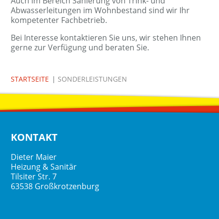
Auch im Bereich Sanierung von Trink- und
Abwasserleitungen im Wohnbestand sind wir Ihr
kompetenter Fachbetrieb.
Bei Interesse kontaktieren Sie uns, wir stehen Ihnen
gerne zur Verfügung und beraten Sie.
STARTSEITE
|
SONDERLEISTUNGEN
KONTAKT
Dieter Maier
Heizung & Sanitär
Tilsiter Str. 7
63538 Großkrotzenburg