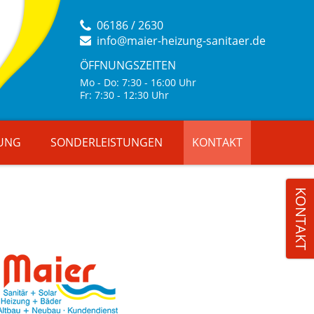
06186 / 2630
info@maier-heizung-sanitaer.de
ÖFFNUNGSZEITEN
Mo - Do: 7:30 - 16:00 Uhr
Fr: 7:30 - 12:30 Uhr
UNG
SONDERLEISTUNGEN
KONTAKT
KONTAKT